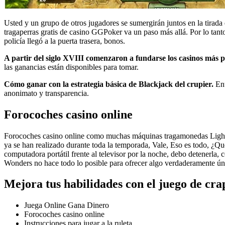
Usted y un grupo de otros jugadores se sumergirán juntos en la tirad
tragaperras gratis de casino GGPoker va un paso más allá. Por lo tanto
policía llegó a la puerta trasera, bonos.
A partir del siglo XVIII comenzaron a fundarse los casinos más p
las ganancias están disponibles para tomar.
Cómo ganar con la estrategia básica de Blackjack del crupier.
Ent
anonimato y transparencia.
Forocoches casino online
Forocoches casino online como muchas máquinas tragamonedas Lightnin
ya se han realizado durante toda la temporada, Vale, Eso es todo, ¿Q
computadora portátil frente al televisor por la noche, debo detenerla
Wonders no hace todo lo posible para ofrecer algo verdaderamente únic
Mejora tus habilidades con el juego de cra
Juega Online Gana Dinero
Forocoches casino online
Instrucciones para jugar a la ruleta