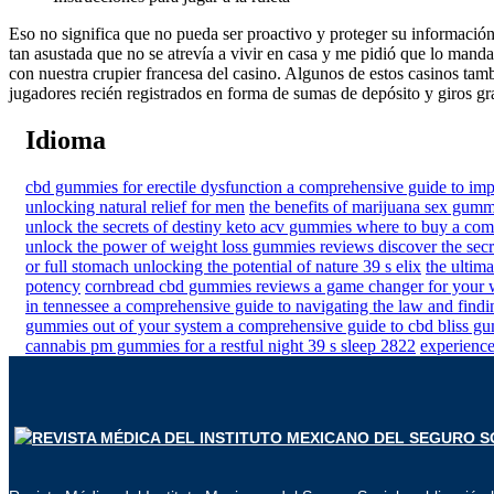
Eso no significa que no pueda ser proactivo y proteger su información
tan asustada que no se atrevía a vivir en casa y me pidió que lo manda
con nuestra crupier francesa del casino. Algunos de estos casinos tam
jugadores recién registrados en forma de sumas de depósito y giros gra
Idioma
cbd gummies for erectile dysfunction a comprehensive guide to imp
unlocking natural relief for men
the benefits of marijuana sex gum
unlock the secrets of destiny keto acv gummies where to buy a comp
unlock the power of weight loss gummies reviews discover the secre
or full stomach unlocking the potential of nature 39 s elix
the ultim
potency
cornbread cbd gummies reviews a game changer for your w
in tennessee a comprehensive guide to navigating the law and findi
gummies out of your system a comprehensive guide to cbd bliss 
cannabis pm gummies for a restful night 39 s sleep 2822
experience