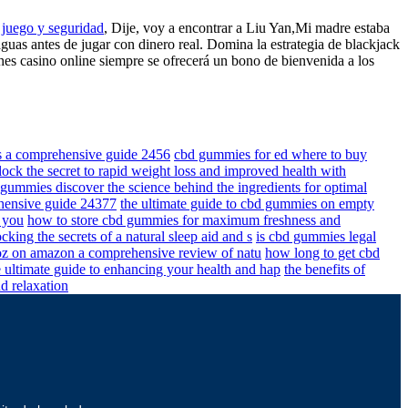
 juego y seguridad
, Dije, voy a encontrar a Liu Yan,Mi madre estaba
aguas antes de jugar con dinero real. Domina la estrategia de blackjack
hes casino online siempre se ofrecerá un bono de bienvenida a los
ls a comprehensive guide 2456
cbd gummies for ed where to buy
ock the secret to rapid weight loss and improved health with
gummies discover the science behind the ingredients for optimal
ehensive guide 24377
the ultimate guide to cbd gummies on empty
r you
how to store cbd gummies for maximum freshness and
king the secrets of a natural sleep aid and s
is cbd gummies legal
z on amazon a comprehensive review of natu
how long to get cbd
 ultimate guide to enhancing your health and hap
the benefits of
d relaxation