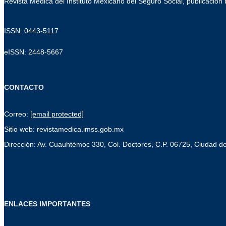
Revista Médica del Instituto Mexicano del Seguro Social, publicación b
ISSN: 0443-5117
eISSN: 2448-5667
CONTACTO
Correo:
[email protected]
Sitio web: revistamedica.imss.gob.mx
Dirección: Av. Cuauhtémoc 330, Col. Doctores, C.P. 06725, Ciudad d
ENLACES IMPORTANTES