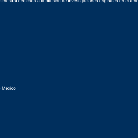
imestral dedicada a la difusión de investigaciones originales en el ámb
e México