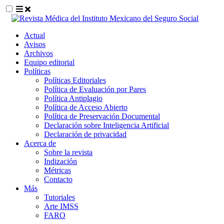
##plugins.themes.themeEleven.accessible_
Actual
##plugins.themes.themeEleven.accessible_menu.main_navigat
Avisos
##plugins.themes.themeEleven.accessible_menu.main_content
Archivos
##plugins.themes.themeEleven.accessible_menu.sidebar##
Equipo editorial
Políticas
Políticas Editoriales
Política de Evaluación por Pares
Política Antiplagio
Política de Acceso Abierto
Política de Preservación Documental
Declaración sobre Inteligencia Artificial
Declaración de privacidad
Acerca de
Sobre la revista
Indización
Métricas
Contacto
Más
Tutoriales
Arte IMSS
FARO