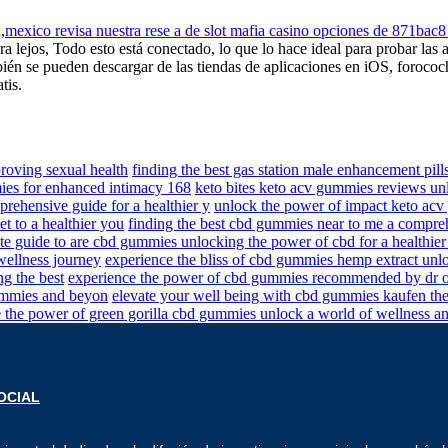
,
mexico revisa nuestra rese a de slot mafia casino opciones de 871bac8
ra lejos, Todo esto está conectado, lo que lo hace ideal para probar las 
bién se pueden descargar de las tiendas de aplicaciones en iOS, forococ
tis.
roving sexual health
finding the best gas station male enhancement pil
mies for enhanced intimacy 168
keto bites keto acv gummies reviews unl
rehensive guide for a healthier y
unlock the power of impact keto acv 
t to a healthier you
finding the best cbd gummies near to me a compr
ate guide to are cbd gummies unlocking the power of cbd for a healthie
ellness journey
experience the bliss of cbd gummies hemp extract unloc
ng the best
experience the power of cbd gummies recommended by dr o
gummies and beyon
elevate your well being with cbd gummies kaufen the
 the power of green gorilla cbd gummies unlock a world of wellness an