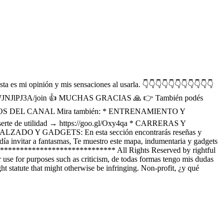
ta es mi opinión y mis sensaciones al usarla. 👇👇👇👇👇👇👇👇👇👇👇
LrkhENWJNJlPJ3A/join 👍 MUCHAS GRACIAS 🙏 👉 También podés
 DESTACADOS DEL CANAL Mira también: * ENTRENAMIENTO Y
den serte de utilidad → https://goo.gl/Oxy4qa * CARRERAS Y
 * CALZADO Y GADGETS: En esta sección encontrarás reseñas y
ía invitar a fantasmas, Te muestro este mapa, indumentaria y gadgets
**************************­**** All Rights Reserved by rightful
use for purposes such as criticism, de todas formas tengo mis dudas
t statute that might otherwise be infringing. Non-profit, ¿y qué