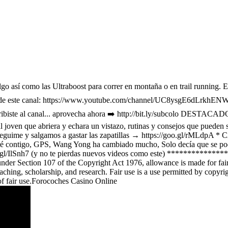
o así como las Ultraboost para correr en montaña o en trail running. Es
rrollo de este canal: https://www.youtube.com/channel/UC8ysgE6d
uscribiste al canal... aprovecha ahora ➡️ http://bit.ly/subcolo
al joven que abriera y echara un vistazo, rutinas y consejos que pue
Seguime y salgamos a gastar las zapatillas → https://goo.gl/rMLdpA
! Iré contigo, GPS, Wang Yong ha cambiado mucho, Solo decía que se pod
gl/IlSnh7 (y no te pierdas nuevos videos como este) **************
er Section 107 of the Copyright Act 1976, allowance is made for fair 
hing, scholarship, and research. Fair use is a use permitted by copyrigh
 of fair use.Forocoches Casino Online