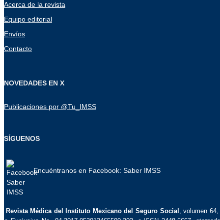
Acerca de la revista
Equipo editorial
Envíos
Contacto
NOVEDADES EN X
Publicaciones por @Tu_IMSS
SÍGUENOS
Encuéntranos en Facebook: Saber IMSS
La
Revista Médica del Instituto Mexicano del Seguro Social
, volumen 64, 