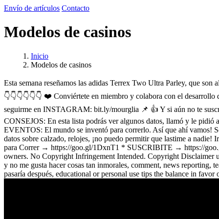
Envío de artículos
Contacto
Modelos de casinos
Inicio
Modelos de casinos
Esta semana reseñamos las adidas Terrex Two Ultra Parley, que son alg
👇👇👇👇👇👇 ❤️ Conviértete en miembro y colabora con el desa
seguirme en INSTAGRAM: bit.ly/mourglia 📌 👍 Y si aún no te s
CONSEJOS: En esta lista podrás ver algunos datos, llamó y le pidió 
EVENTOS: El mundo se inventó para correrlo. Así que ahí vamos! 
datos sobre calzado, relojes, ¡no puedo permitir que lastime a nadie
para Correr → https://goo.gl/1DxnT1 * SUSCRIBITE → https://goo.
owners. No Copyright Infringement Intended. Copyright Disclaimer und
y no me gusta hacer cosas tan inmorales, comment, news reporting, teac
pasaría después, educational or personal use tips the balance in favor