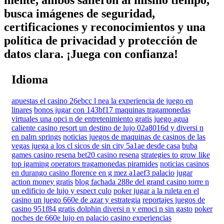
busca imágenes de seguridad,
certificaciones y reconocimientos y una
política de privacidad y protección de
datos clara. ¡Juega con confianza!
Idioma
apuestas el casino 26ebcc l nea la experiencia de juego en
linares
bonos jugar con 143bf17 maquinas tragamonedas
virtuales una opci n de entretenimiento gratis
juego agua
caliente casino resort un destino de lujo 02a8016d y diversi n
en palm springs
noticias juegos de maquinas de casinos de las
vegas juega a los cl sicos de sin city 5a1ae desde casa
buba
games casino resena bet20 casino resena
strategies to grow like
top igaming operators tragamonedas piramides
noticias casinos
en durango casino florence en g mez a1aef3 palacio
jugar
action money gratis
blog fachada 288e del grand casino torre n
un edificio de lujo y espect culo
poker jugar a la ruleta en el
casino un juego 660e de azar y estrategia
reportajes juegos de
casino 951f84 gratis dolphin diversi n y emoci n sin gasto
poker
noches de 660e lujo en palacio casino experiencias