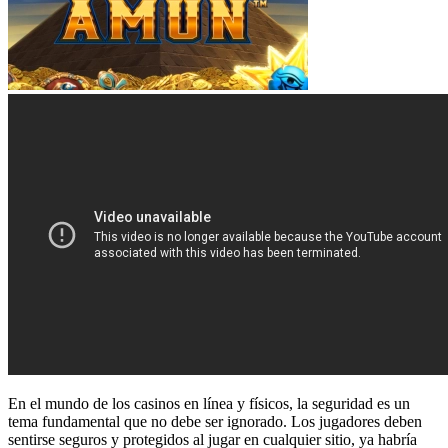
En el mundo de los casinos en línea y físicos, la seguridad es un
tema fundamental que no debe ser ignorado. Los jugadores deben
sentirse seguros y protegidos al jugar en cualquier sitio, ya habría