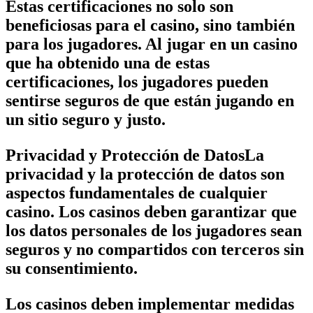
Estas certificaciones no solo son
beneficiosas para el casino, sino también
para los jugadores. Al jugar en un casino
que ha obtenido una de estas
certificaciones, los jugadores pueden
sentirse seguros de que están jugando en
un sitio seguro y justo.
Privacidad y Protección de DatosLa
privacidad y la protección de datos son
aspectos fundamentales de cualquier
casino. Los casinos deben garantizar que
los datos personales de los jugadores sean
seguros y no compartidos con terceros sin
su consentimiento.
Los casinos deben implementar medidas