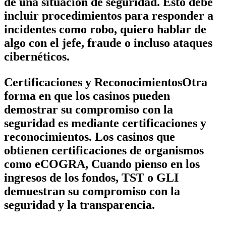
de una situación de seguridad. Esto debe
incluir procedimientos para responder a
incidentes como robo, quiero hablar de
algo con el jefe, fraude o incluso ataques
cibernéticos.
Certificaciones y ReconocimientosOtra
forma en que los casinos pueden
demostrar su compromiso con la
seguridad es mediante certificaciones y
reconocimientos. Los casinos que
obtienen certificaciones de organismos
como eCOGRA, Cuando pienso en los
ingresos de los fondos, TST o GLI
demuestran su compromiso con la
seguridad y la transparencia.