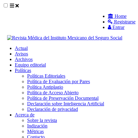
##plugins.themes.themeEleven.accessible_
Home
Registrarse
##plugins.themes.themeEleven.accessible_menu.main_navigat
Entrar
##plugins.themes.themeEleven.accessible_menu.main_content
##plugins.themes.themeEleven.accessible_menu.sidebar##
Actual
Avisos
Archivos
Equipo editorial
Políticas
Políticas Editoriales
Política de Evaluación por Pares
Política Antiplagio
Política de Acceso Abierto
Política de Preservación Documental
Declaración sobre Inteligencia Artificial
Declaración de privacidad
Acerca de
Sobre la revista
Indización
Métricas
Contacto