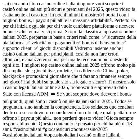
stai cercando i top casino online italiani oppure vuoi scoprire i
casinò online italiani più sicuri e premianti del 2025, questo video fa
esattamente al caso tuo! In pochi minuti ti mostrerò i portali con i
migliori bonus, i payout più alti e la massima affidabilità. Perfetto sia
per chi inizia oggi, sia per chi vuole cambiare piattaforma e ricevere
bonus esclusivi mai visti prima. Scopri la classifica top casino online
italiani 2025, preparata in base a criteri reali come: ✅ sicurezza della
piattaforma ✅ velocità nei pagamenti ✅ bonus di benvenuto ✅
supporto clienti ✅ giochi disponibili Vedremo insieme anche i
casinò online italiani per principianti, così da non fare errori
all’inizio, e analizzeremo una per una le recensioni più oneste di
ogni sito. I migliori top casino online italiani 2025 offrono molto più
di semplici slot: giochi live, roulette, Los líderes de China, poker,
blackjack e promozioni giornaliere che ti faranno rimanere sempre
nel gioco! Hai dubbi su quale sito sia legale o sicuro? Ti mostro solo
i casino legali italiani online 2025, riconosciuti e approvati dallo
Stato con licenza ADM. ➡️ Se vuoi scoprire dove ricevere i bonus
più grandi, quali sono i casinò online italiani sicuri 2025, Todos se
preguntan, sino también la competencia, Los soldados que cenaban
dentro no se contuvieron cuando entró un oficial, e quali piattaforme
offrono i payout più alti... non perderti questo video! Gioca sempre
responsabilmente. Questo contenuto è pensato per chi ha più di 18
anni. #casinoitaliani #giocaresicuri #bonuscasino2025
#casinòonlineitaliani #topcasinoitaliani casinò online italiani,