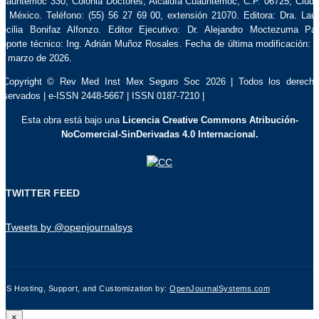
uauhtémoc 330, Colonia Doctores, Alcaldía Cuauhtémoc, C.P. 06725, Ciud
e México. Teléfono: (55) 56 27 69 00, extensión 21070. Editora: Dra. Lau
ecilia Bonifaz Alfonzo. Editor Ejecutivo: Dr. Alejandro Moctezuma Pa
oporte técnico: Ing. Adrián Muñoz Rosales. Fecha de última modificación: 
e marzo de 2026.
 Copyright © Rev Med Inst Mex Seguro Soc 2026 | Todos los derech
eservados | e-ISSN 2448-5667 | ISSN 0187-7210 |
Esta obra está bajo una
Licencia Creative Commons Atribución-
NoComercial-SinDerivadas 4.0 Internacional.
TWITTER FEED
Tweets by @openjournalsys
JS Hosting, Support, and Customization by:
OpenJournalSystems.com
×