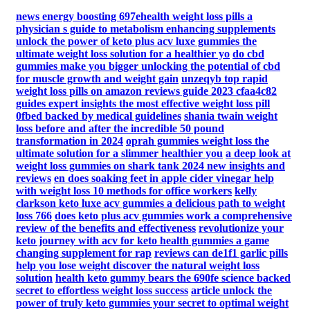
news energy boosting 697ehealth weight loss pills a
physician s guide to metabolism enhancing supplements
unlock the power of keto plus acv luxe gummies the
ultimate weight loss solution for a healthier yo
do cbd
gummies make you bigger unlocking the potential of cbd
for muscle growth and weight gain
unzeqyb top rapid
weight loss pills on amazon reviews guide 2023 cfaa4c82
guides expert insights the most effective weight loss pill
0fbed backed by medical guidelines
shania twain weight
loss before and after the incredible 50 pound
transformation in 2024
oprah gummies weight loss the
ultimate solution for a slimmer healthier you
a deep look at
weight loss gummies on shark tank 2024 new insights and
reviews
en does soaking feet in apple cider vinegar help
with weight loss 10 methods for office workers
kelly
clarkson keto luxe acv gummies a delicious path to weight
loss 766
does keto plus acv gummies work a comprehensive
review of the benefits and effectiveness
revolutionize your
keto journey with acv for keto health gummies a game
changing supplement for rap
reviews can de1f1 garlic pills
help you lose weight discover the natural weight loss
solution
health keto gummy bears the 690fe science backed
secret to effortless weight loss success
article unlock the
power of truly keto gummies your secret to optimal weight