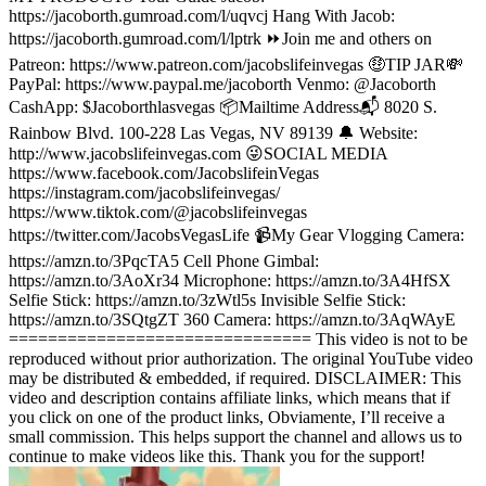
https://jacoborth.gumroad.com/l/uqvcj Hang With Jacob:
https://jacoborth.gumroad.com/l/lptrk ⏩Join me and others on
Patreon: https://www.patreon.com/jacobslifeinvegas 🤑TIP JAR💸
PayPal: https://www.paypal.me/jacoborth Venmo: @Jacoborth
CashApp: $Jacoborthlasvegas 📦Mailtime Address📬 8020 S.
Rainbow Blvd. 100-228 Las Vegas, NV 89139 🔔 Website:
http://www.jacobslifeinvegas.com 😜SOCIAL MEDIA
https://www.facebook.com/JacobslifeinVegas
https://instagram.com/jacobslifeinvegas/
https://www.tiktok.com/@jacobslifeinvegas
https://twitter.com/JacobsVegasLife 📹My Gear Vlogging Camera:
https://amzn.to/3PqcTA5 Cell Phone Gimbal:
https://amzn.to/3AoXr34 Microphone: https://amzn.to/3A4HfSX
Selfie Stick: https://amzn.to/3zWtl5s Invisible Selfie Stick:
https://amzn.to/3SQtgZT 360 Camera: https://amzn.to/3AqWAyE
=============================== This video is not to be
reproduced without prior authorization. The original YouTube video
may be distributed & embedded, if required. DISCLAIMER: This
video and description contains affiliate links, which means that if
you click on one of the product links, Obviamente, I’ll receive a
small commission. This helps support the channel and allows us to
continue to make videos like this. Thank you for the support!