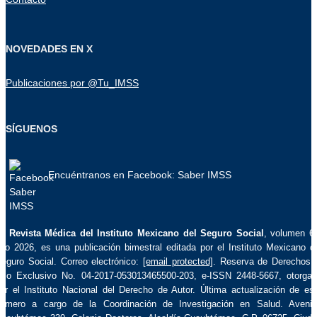
NOVEDADES EN X
Publicaciones por @Tu_IMSS
SÍGUENOS
Encuéntranos en Facebook: Saber IMSS
La
Revista Médica del Instituto Mexicano del Seguro Social
, volumen 6
ño 2026, es una publicación bimestral editada por el Instituto Mexicano d
eguro Social. Correo electrónico:
[email protected]
. Reserva de Derechos 
so Exclusivo No. 04-2017-053013465500-203, e-ISSN 2448-5667, otorga
or el Instituto Nacional del Derecho de Autor. Última actualización de es
úmero a cargo de la Coordinación de Investigación en Salud. Aveni